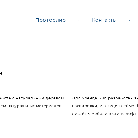
Портфолио
Портфолио
•
•
Контакты
Контакты
•
•
a
аботе с натуральным деревом.
Для бренда был разработан зн
ием натуральных материалов.
гравировки, и в виде клеймо
дизайны мебели в стиле лофт 