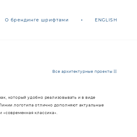
О брендинге шрифтами
О брендинге шрифтами
•
•
ENGLISH
ENGLISH
Все архитектурные проекты ☷
ак, который удобно реализовывать и в виде
. Линии логотипа отлично дополняют актуальные
и «современная классика».